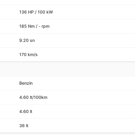
136 HP / 100 kW
185 Nm / - rpm
9.20 sn
170 km/s
Benzin
4.60 lt/100km
4.60 lt
36 lt