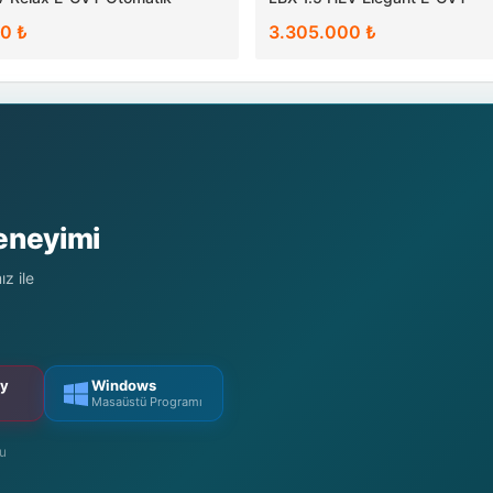
0 ₺
3.305.000 ₺
Deneyimi
z ile
ry
Windows
Masaüstü Programı
mu