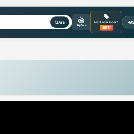
Ara
G
Ne Kadar Eder?
Dijital+
.BETA