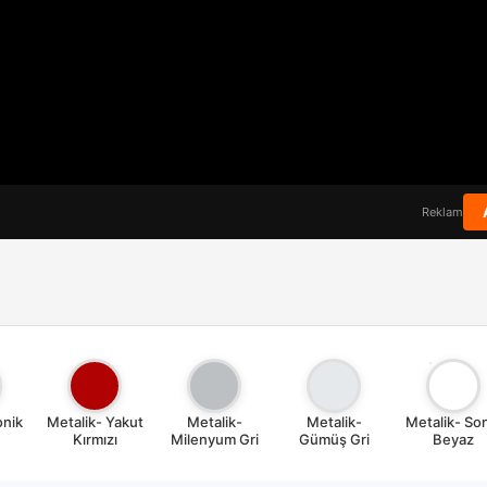
Reklam
onik
Metalik- Yakut
Metalik-
Metalik-
Metalik- So
Kırmızı
Milenyum Gri
Gümüş Gri
Beyaz