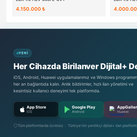
4.150.000 ₺
4.000.00
YENI
Her Cihazda Birilanver Dijital+ 
iOS, Android, Huawei uygulamalarımız ve Windows programımı
her an bağlantıda kalın. Anlık bildirimler, hızlı ilan yönetimi ve
kesintisiz kullanıcı deneyimi tek platformda.
App Store
Google Play
AppGalle
İOS
Android
Huawei
Tüm platformlarda ücretsiz · Türkiye'nin yenilikçi dijital+ ilan platfor