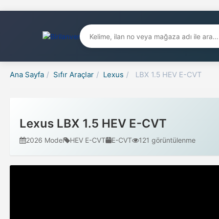
Ana Sayfa
/
Sıfır Araçlar
/
Lexus
/
LBX 1.5 HEV E-CVT
Lexus LBX 1.5 HEV E-CVT
2026 Model
HEV E-CVT
E-CVT
121 görüntülenme