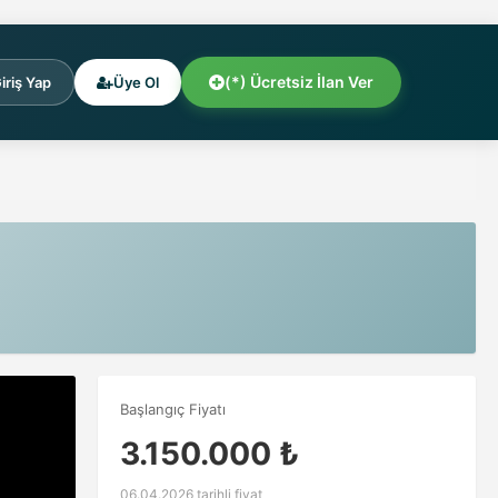
(*) Ücretsiz İlan Ver
iriş Yap
Üye Ol
Başlangıç Fiyatı
3.150.000 ₺
06.04.2026 tarihli fiyat