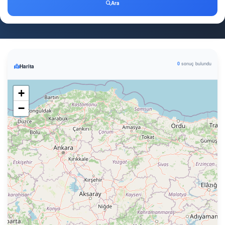
Ara
0
sonuç bulundu
Harita
+
−