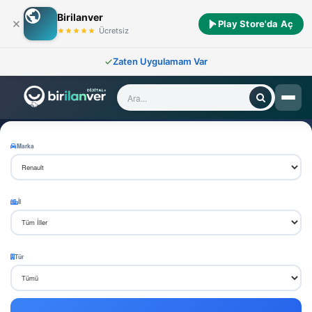
Birilanver
Play Store'da Aç
Ücretsiz
Türkiye Geneli Yetkili Bayi Ağı
Zaten Uygulamam Var
Renault
Yetkili Bayileri
Tüm otomobil markalarının yetkili bayi ve servislerini harita üzerinde kolayca bulun.
Marka
İl
Tür