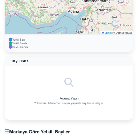
Leaflet
|
© OpenStreetMap
Yetkili Bayi
Yetkili Servis
Bayi + Servis
Bayi Listesi
Arama Yapın
Yukarıdaki filtrelerden seçim yaparak bayileri listeleyin.
Markaya Göre Yetkili Bayiler