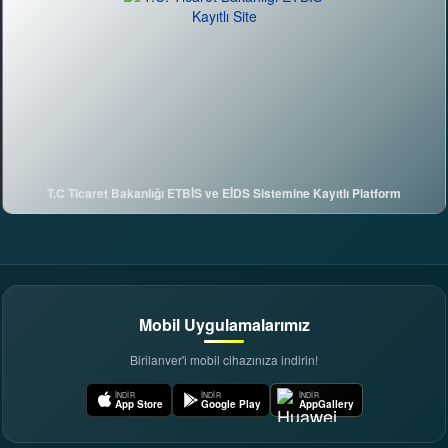
T.C Ticaret Bakanlığı ETBİS ve EİDS Sistemine Kayıtlı Platform
DijiAI ile sohbete başla
birilanver.com Asistanı · Çevrimiçi
Mobil Uygulamalarımız
Birilanver'i mobil cihazınıza indirin!
İNDIR
İNDIR
İNDIR
App Store
Google Play
AppGallery