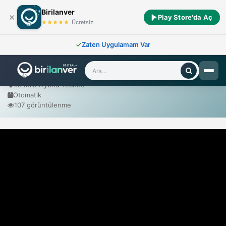
Birilanver
Play Store'da Aç
Ana Sayfa
/
Sıfır Araçlar
/
Renault
/
Austral 1.3 Mild Hybrid Techno Otomatik
Ücretsiz
Zaten Uygulamam Var
Renault Austral 1.3 Mild Hybrid Techno Otomatik
2026 Model
1.3 Mild Hybrid Techno
Otomatik
107 görüntülenme