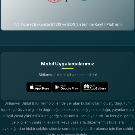
T.C Ticaret Bakanlığı ETBİS ve EİDS Sistemine Kayıtlı Platform
DijiAI ile sohbete başla
birilanver.com Asistanı · Çevrimiçi
Mobil Uygulamalarımız
Birilanver'i mobil cihazınıza indirin!
İNDIR
İNDIR
İNDIR
App Store
Google Play
AppGallery
Birilanver Dijital Bilgi Teknolojileri'de yer alan kullanıcıların oluşturduğu tüm
içerik, görüş ve bilgilerin doğruluğu, eksiksiz ve değişmez olduğu, yayınlanması
ile ilgili yasal yükümlülükler içeriği oluşturan kullanıcıya aittir. Bu içeriğin, görüş
ve bilgilerin yanlışlık, eksiklik veya yasalarla düzenlenmiş kurallara
aykırılığından hiçbir şekilde sitemiz sorumlu değildir. Sorularınız için ilan sahibi
ile irtibata geçebilirsiniz.