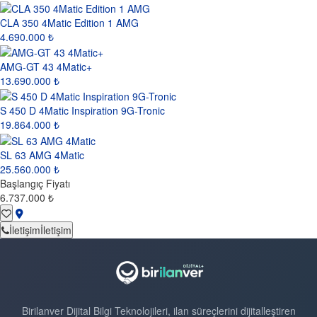
CLA 350 4Matic Edition 1 AMG
4.690.000 ₺
AMG-GT 43 4Matic+
13.690.000 ₺
S 450 D 4Matic Inspiration 9G-Tronic
19.864.000 ₺
SL 63 AMG 4Matic
25.560.000 ₺
Başlangıç Fiyatı
6.737.000 ₺
İletişim
İletişim
Birilanver Dijital Bilgi Teknolojileri, ilan süreçlerini dijitalleştiren