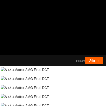
ehber.html?
Atla →
Reklam
agazalar.html"