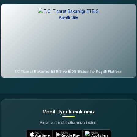
DijiAI ile sohbete başla
birilanver.com Asistanı · Çevrimiçi
T.C Ticaret Bakanlığı ETBİS ve EİDS Sistemine Kayıtlı Platform
Mobil Uygulamalarımız
Birilanver'i mobil cihazınıza indirin!
İNDIR
İNDIR
İNDIR
App Store
Google Play
AppGallery