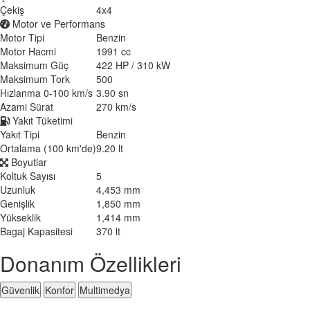
Çekiş
4x4
Motor ve Performans
Motor Tipi
Benzin
Motor Hacmi
1991 cc
Maksimum Güç
422 HP / 310 kW
Maksimum Tork
500
Hızlanma 0-100 km/s
3.90 sn
Azami Sürat
270 km/s
Yakıt Tüketimi
Yakıt Tipi
Benzin
Ortalama (100 km'de)
9.20 lt
Boyutlar
Koltuk Sayısı
5
Uzunluk
4,453 mm
Genişlik
1,850 mm
Yükseklik
1,414 mm
Bagaj Kapasitesi
370 lt
Donanım Özellikleri
Güvenlik
Konfor
Multimedya