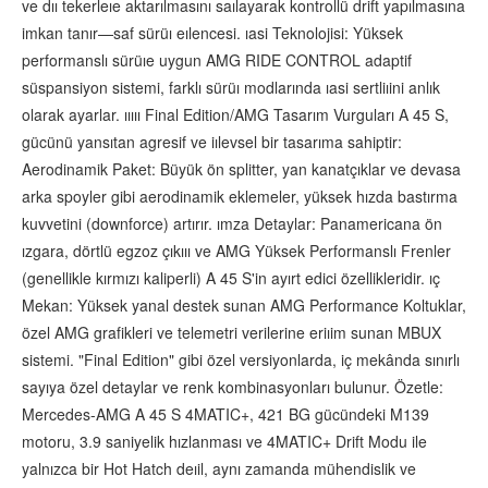
ve dıı tekerleıe aktarılmasını saılayarak kontrollü drift yapılmasına
imkan tanır—saf sürüı eılencesi. ıasi Teknolojisi: Yüksek
performanslı sürüıe uygun AMG RIDE CONTROL adaptif
süspansiyon sistemi, farklı sürüı modlarında ıasi sertliıini anlık
olarak ayarlar. ııııı Final Edition/AMG Tasarım Vurguları A 45 S,
gücünü yansıtan agresif ve iılevsel bir tasarıma sahiptir:
Aerodinamik Paket: Büyük ön splitter, yan kanatçıklar ve devasa
arka spoyler gibi aerodinamik eklemeler, yüksek hızda bastırma
kuvvetini (downforce) artırır. ımza Detaylar: Panamericana ön
ızgara, dörtlü egzoz çıkııı ve AMG Yüksek Performanslı Frenler
(genellikle kırmızı kaliperli) A 45 S'in ayırt edici özellikleridir. ıç
Mekan: Yüksek yanal destek sunan AMG Performance Koltuklar,
özel AMG grafikleri ve telemetri verilerine eriıim sunan MBUX
sistemi. "Final Edition" gibi özel versiyonlarda, iç mekânda sınırlı
sayıya özel detaylar ve renk kombinasyonları bulunur. Özetle:
Mercedes-AMG A 45 S 4MATIC+, 421 BG gücündeki M139
motoru, 3.9 saniyelik hızlanması ve 4MATIC+ Drift Modu ile
yalnızca bir Hot Hatch deıil, aynı zamanda mühendislik ve