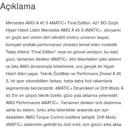
Açıklama
Mercedes-AMG A 45 S 4MATIC+ Final Edition: 421 BG Güçlü
Hyper Hatch Lideri Mercedes-AMG A 45 S 4MATIC+, dünyanın
en güçlü seri üretim dört silindirli motoru unvanını taııyan,
kompakt sınıftaki performansın zirvesini temsil eden modeldir.
Talep ettiıiniz "Final Edition" veya en güncel versiyon, bu eısiz
gücü, tamamen deıiıken 4MATIC+ dört tekerlekten çekiı sistemi
ve lüks AMG donanımıyla birleıtirerek, onu gerçek bir Hyper
Hatch lideri yapar. Teknik Özellikler ve Performans Zirvesi A 45
S, bir spor otomobilden farksız, hatta daha hızlı rakamlarla
segmentinde benzersizdir. 4MATIC+ Dinamikleri ve Drift Modu A
45 S'in en çarpıcı teknik özelliıi, gücü yola aktarma yeteneıidir:
AMG Performance 4MATIC+: Tamamen deıiıken tork daııtımına
sahip bu sistem, torku arka tekerlekler arasında ayrı ayrı
daııtabilen AMG Torque Control özelliıine sahiptir. Drift Modu:
4MATIC+ sisteminin getirdiıi bu özel mod, tüm gücün arka aksa