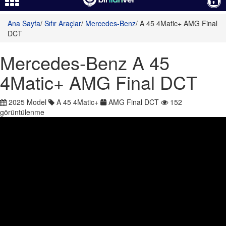
et-
Ana Sayfa
/
Sıfır Araçlar
/
Mercedes-Benz
/
A 45 4Matic+ AMG Final
DCT
Mercedes-Benz A 45
4Matic+ AMG Final DCT
2025 Model
A 45 4Matic+
AMG Final DCT
152
cik-
görüntülenme
itali-