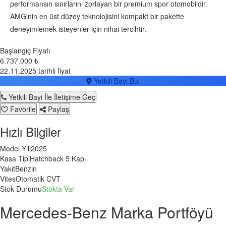
performansın sınırlarını zorlayan bir premium spor otomobildir.
AMG'nin en üst düzey teknolojisini kompakt bir pakette
deneyimlemek isteyenler için nihai tercihtir.
Başlangıç Fiyatı
6.737.000 ₺
22.11.2025 tarihli fiyat
Yetkili Bayi Bul
Yetkili Bayi İle İletişime Geç
Favorile
Paylaş
Hızlı Bilgiler
Model Yılı
2025
Kasa Tipi
Hatchback 5 Kapı
Yakıt
Benzin
Vites
Otomatik CVT
Stok Durumu
Stokta Var
Mercedes-Benz Marka Portföyü