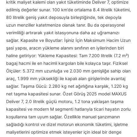
kritik maliyet kalemi olan yakıt tüketiminde Deliver 7, optimize
edilmiş değerler sunar. 100 km’de ortalama 8.4 litrelik tüketimi,
80 litrelik geniş yakıt deposuyla birleştiğinde, tek depoyla
uzun menziller katetmenize olanak tanır. Bu da operasyonel
verimliliği artırarak yakıt istasyonuna daha az uğramanızı
sağlar. Kapasite ve Boyutlar: İşiniz İçin Maksimum Hacim Uzun
şasi yapısı, aracın yükleme alanını sınıfının en iyilerinden biri
haline getiriyor: Yükleme Kapasitesi: Tam 7.200 litrelik (7.2 m³)
bagaj hacmi ile en hacimli kargoları bile kolayca taşır. Fiziksel
Ölçüler: 5.372 mm uzunluğa ve 2.030 mm genişliğe sahip olan
araç, 1.999 mm yüksekliği ile kapalı alan girişlerinde avantaj
sağlar. Taşıma Gücü: 2.280 kg net ağırlığına karşılık, 1.220 kg
net taşıma kapasitesi sunar. Özet Görüş 2025 model MAXUS
Deliver 7, 2.0 litrelik güçlü motoru, 1.2 tona yaklaşan taşıma
kapasitesi ve modern M segmenti hatlarıyla ticari hayatın zorlu
koşullarına tam uyum sağlar. Özellikle manuel şanzımanın
sağladığı kontrol ve dizel motorun ekonomik tüketimi, işletme
maliyetlerini optimize etmek isteyenler için ideal bir denge