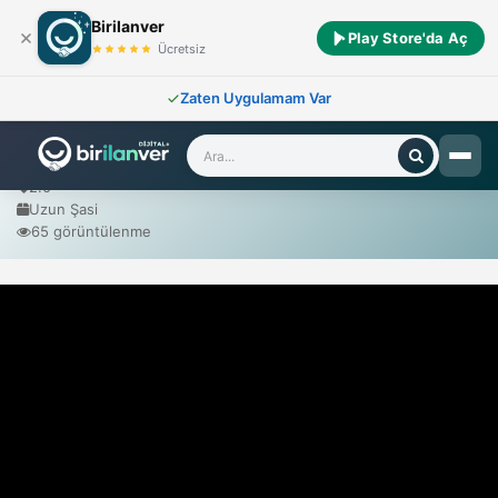
Birilanver
Play Store'da Aç
Ana Sayfa
/
Sıfır Araçlar
/
Maxsus
/
Deliver 7 2.0 Uzun Şasi
Ücretsiz
Zaten Uygulamam Var
Maxsus Deliver 7 2.0 Uzun Şasi
2025 Model
2.0
Uzun Şasi
65 görüntülenme