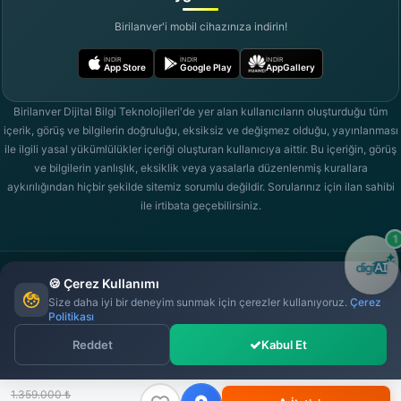
Birilanver'i mobil cihazınıza indirin!
İNDIR
İNDIR
İNDIR
App Store
Google Play
AppGallery
Birilanver Dijital Bilgi Teknolojileri'de yer alan kullanıcıların oluşturduğu tüm
içerik, görüş ve bilgilerin doğruluğu, eksiksiz ve değişmez olduğu, yayınlanması
ile ilgili yasal yükümlülükler içeriği oluşturan kullanıcıya aittir. Bu içeriğin, görüş
ve bilgilerin yanlışlık, eksiklik veya yasalarla düzenlenmiş kurallara
aykırılığından hiçbir şekilde sitemiz sorumlu değildir. Sorularınız için ilan sahibi
ile irtibata geçebilirsiniz.
🍪 Çerez Kullanımı
Size daha iyi bir deneyim sunmak için çerezler kullanıyoruz.
Çerez
Copyright © 2026
Birilanver Dijital Bilgi Teknolojileri
Tüm hakları saklıdır.
birilanver.com AR-GE tarafından geliştirildi.
Politikası
(*) Bireysel ve kurumsal hesaplar için, limitli adetlerde mağaza paket sistemi
Reddet
Kabul Et
Bir İlan Ver Dijital'de.
1.359.000 ₺