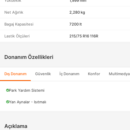
Yükseklik
1,999 mm
Net Ağırlık
2,280 kg
Bagaj Kapasitesi
7200 lt
Lastik Ölçüleri
215/75 R16 116R
Donanım Özellikleri
Dış Donanım
Güvenlik
İç Donanım
Konfor
Multimedya
Park Yardım Sistemi
Yan Aynalar - Isıtmalı
Açıklama