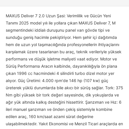
MAXUS Deliver 7 2.0 Uzun Şasi: Verimlilik ve Gücün Yeni
Tanımı 2025 model yılı ile yollara çıkan MAXUS Deliver 7, M
segmentindeki iddialı duruşunu panel van gövde tipi ve
sunduğu geniş hacimle pekiştiriyor. Hem şehir içi dağıtımda
hem de uzun yol taşımacılığında profesyonellerin ihtiyaçlarını
karşılamak üzere tasarlanan bu araç, teknik verileriyle yüksek
performans ve düşük işletme maliyeti vaat ediyor. Motor ve
Sürüş Performansı Aracın kalbinde, dayanıklılığıyla ön plana
çıkan 1996 cc hacmindeki 4 silindirli turbo dizel motor yer
alıyor. Güç Üretimi: 4.000 rpm'de 146 hp (107 kw) güç
üreterek yüklü durumlarda bile akıcı bir sürüş sağlar. Tork: 375
Nm gibi yüksek bir tork değeri sayesinde, dik yokuşlarda ve
ağır yük altında kalkış desteğini hissettirir. Şanzıman ve Hız: 6
ileri manuel şanzıman ve önden çekiş sistemiyle kombine
edilen araç, 160 km/saat azami sürat değerine
ulaşabilmektedir. Yakıt Ekonomisi ve Menzil Ticari araçlarda en