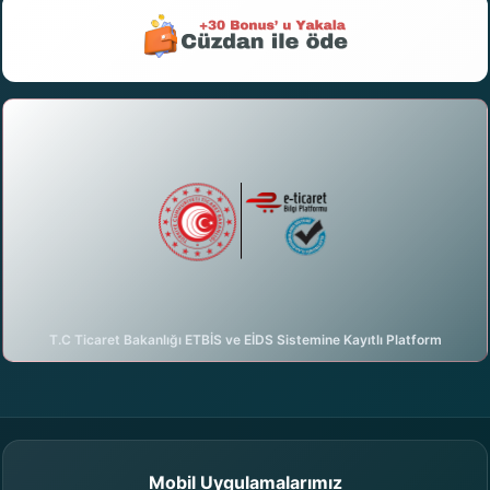
T.C Ticaret Bakanlığı ETBİS ve EİDS Sistemine Kayıtlı Platform
DijiAI ile sohbete başla
birilanver.com Asistanı · Çevrimiçi
Mobil Uygulamalarımız