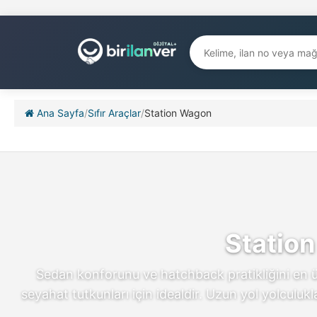
Ana Sayfa
/
Sıfır Araçlar
/
Station Wagon
Station
Sedan konforunu ve hatchback pratikliğini en üs
seyahat tutkunları için idealdir. Uzun yol yolcul