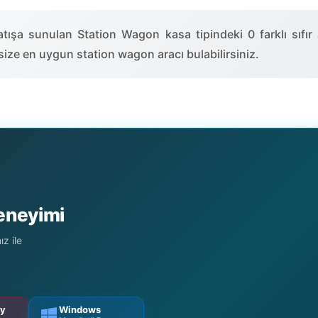
tışa sunulan Station Wagon kasa tipindeki 0 farklı sıfır a
ve size en uygun station wagon aracı bulabilirsiniz.
Deneyimi
z ile
ry
Windows