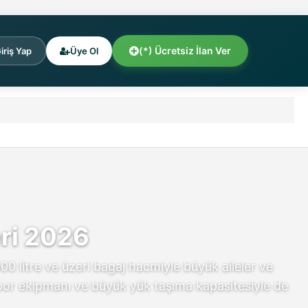
(*) Ücretsiz İlan Ver
iriş Yap
Üye Ol
eri 2026
0 litre ve üzeri bagaj hacmiyle büyük aileler ve
spor ekipmanı ve büyük yük taşıma kapasitesiyle de