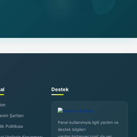
al
Destek
dım
anım Şartları
Panel kullanımıyla ilgili yardım ve
lik Politikası
destek bilgileri
yardim.birilanver.com' da yer
sel Verilerin Korunması