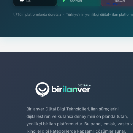
İOS
Android
Huawei
Tüm platformlarda ücretsiz · Türkiye'nin yenilikçi dijital+ ilan platfor
Birilanver Dijital Bilgi Teknolojileri, ilan süreçlerini
dijitalleştiren ve kullanıcı deneyimini ön planda tutan,
yenilikçi bir ilan platformudur. Bu panel, emlak, vasıta 
ikinci el gibi kategorilerde kapsamlı çözümler sunar.