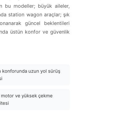
n bu modeller; büyük aileler,
ında station wagon araçlar; şık
donanarak güncel beklentileri
rında üstün konfor ve güvenlik
 konforunda uzun yol sürüş
si
 motor ve yüksek çekme
itesi