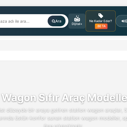
Ara
G
Ne Kadar Eder?
Dijital+
.BETA
 Wagon Sıfır Araç Modell
t düzeyde bir araya getiren station wagon araçlar, 50
uklarında üstün konfor sunan station wagon modeller, 
öne çıkmaktadır.