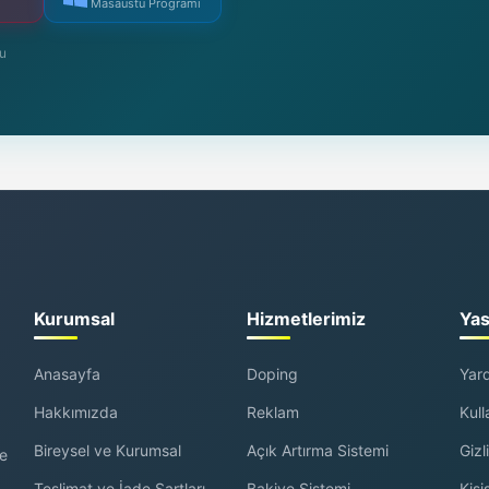
Masaüstü Programı
mu
Kurumsal
Hizmetlerimiz
Yas
Anasayfa
Doping
Yar
Hakkımızda
Reklam
Kull
Bireysel ve Kurumsal
Açık Artırma Sistemi
Gizli
ve
Teslimat ve İade Şartları
Bakiye Sistemi
Kişi