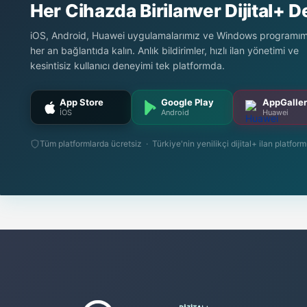
Her Cihazda Birilanver Dijital+ 
iOS, Android, Huawei uygulamalarımız ve Windows programımı
her an bağlantıda kalın. Anlık bildirimler, hızlı ilan yönetimi ve
kesintisiz kullanıcı deneyimi tek platformda.
App Store
Google Play
AppGalle
İOS
Android
Huawei
Tüm platformlarda ücretsiz · Türkiye'nin yenilikçi dijital+ ilan platfor