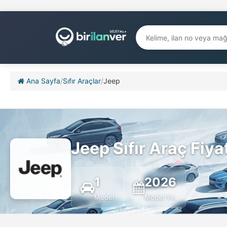
Ana Sayfa
/
Sıfır Araçlar
/
Jeep
Jeep Sıfır Araç Fiya
1
2026
Model
Model Yılı