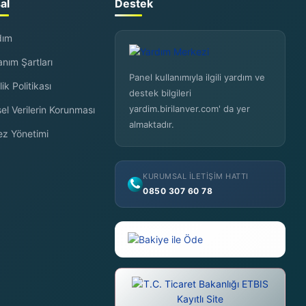
al
Destek
dım
anım Şartları
Panel kullanımıyla ilgili yardım ve
lik Politikası
destek bilgileri
yardim.birilanver.com' da yer
sel Verilerin Korunması
almaktadır.
ez Yönetimi
KURUMSAL İLETIŞIM HATTI
0850 307 60 78