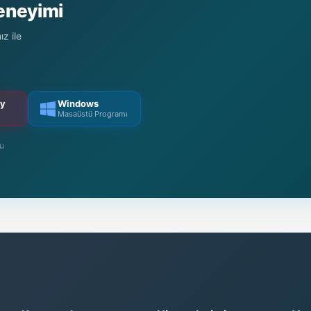
Deneyimi
z ile
ry
Windows
Masaüstü Programı
mu