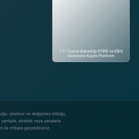
DijiAI ile sohbete başla
birilanver.com Asistanı · Çevrimiçi
T.C Ticaret Bakanlığı ETBİS ve EİDS
Sistemine Kayıtlı Platform
ğruluğu, eksiksiz ve değişmez olduğu,
 yanlışlık, eksiklik veya yasalarla
 ile irtibata geçebilirsiniz.