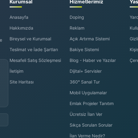
Kurumsal
Hizmetlerimiz
Yas
Anasayfa
Doping
Yar
Hakkımızda
Reklam
Kull
Bireysel ve Kurumsal
Açık Artırma Sistemi
Gizli
ve
Teslimat ve İade Şartları
Bakiye Sistemi
Kişi
Mesafeli Satış Sözleşmesi
Blog - Haber ve Yazılar
Çer
İletişim
Dijital+ Servisler
Site Haritası
360° Sanal Tur
Mobil Uygulamalar
Emlak Projeler Tanıtım
Ücretsiz İlan Ver
Sıkça Sorulan Sorular
İlan Verme Nedir?