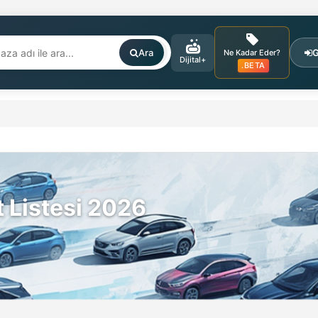
Ara
G
Ne Kadar Eder?
Dijital+
.BETA
t Listesi 2026