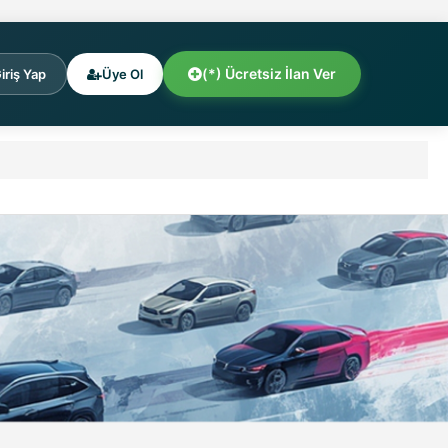
(*) Ücretsiz İlan Ver
iriş Yap
Üye Ol