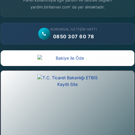
Panel kullanımıyla ilgili yardım ve destek bilgileri
yardim.birilanver.com' da yer almaktadır.
KURUMSAL İLETIŞIM HATTI
0850 307 60 78