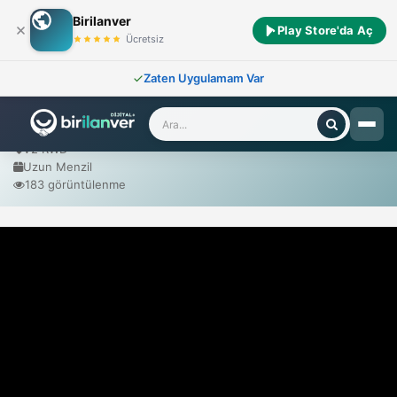
Birilanver
Play Store'da Aç
Ana Sayfa
/
Sıfır Araçlar
/
TOGG
/
T10X V2 RWD Uzun Menzil
Ücretsiz
Zaten Uygulamam Var
TOGG T10X V2 RWD Uzun Menzil
2026 Model
V2 RWD
Uzun Menzil
183 görüntülenme