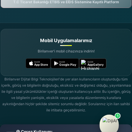
T.C Ticaret Bakanlığı ETBİS ve EİDS Sistemine Kayıtlı Platform
DijiAI ile sohbete başla
birilanver.com Asistanı · Çevrimiçi
Mobil Uygulamalarımız
Birilanver'i mobil cihazınıza indirin!
İNDIR
İNDIR
İNDIR
App Store
Google Play
AppGallery
Birilanver Dijital Bilgi Teknolojileri'de yer alan kullanıcıların oluşturduğu tüm
içerik, görüş ve bilgilerin doğruluğu, eksiksiz ve değişmez olduğu, yayınlanması
ile ilgili yasal yükümlülükler içeriği oluşturan kullanıcıya aittir. Bu içeriğin, görüş
ve bilgilerin yanlışlık, eksiklik veya yasalarla düzenlenmiş kurallara
aykırılığından hiçbir şekilde sitemiz sorumlu değildir. Sorularınız için ilan sahibi
ile irtibata geçebilirsiniz.
1
🍪 Çerez Kullanımı