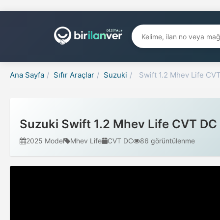
Ana Sayfa
/
Sıfır Araçlar
/
Suzuki
/
Swift 1.2 Mhev Life CV
Suzuki Swift 1.2 Mhev Life CVT DC
2025 Model
Mhev Life
CVT DC
86 görüntülenme