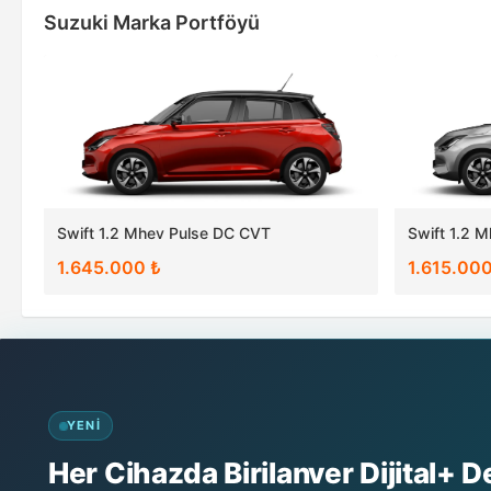
Suzuki Marka Portföyü
Swift 1.2 Mhev Pulse DC CVT
Swift 1.2 
1.645.000 ₺
1.615.000
YENI
Her Cihazda Birilanver Dijital+ 