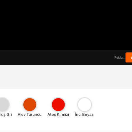
Reklam
üş Gri
Alev Turuncu
Ateş Kırmızı
İnci Beyazı