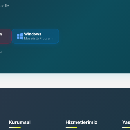
z ile
ry
Windows
Masaüstü Programı
mu
Kurumsal
Hizmetlerimiz
Yas