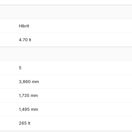
Hibrit
4.70 lt
5
3,860 mm
1,735 mm
1,495 mm
265 lt