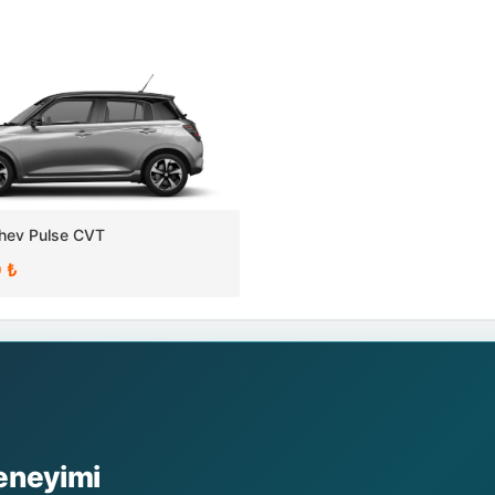
Mhev Pulse CVT
 ₺
Deneyimi