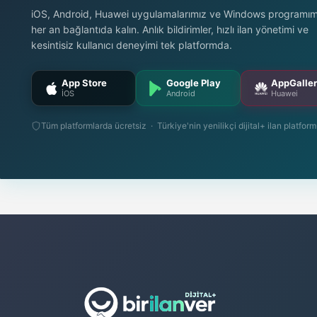
iOS, Android, Huawei uygulamalarımız ve Windows programımı
her an bağlantıda kalın. Anlık bildirimler, hızlı ilan yönetimi ve
kesintisiz kullanıcı deneyimi tek platformda.
App Store
Google Play
AppGalle
İOS
Android
Huawei
Tüm platformlarda ücretsiz · Türkiye'nin yenilikçi dijital+ ilan platfor