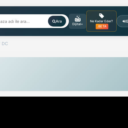
Ara
G
Ne Kadar Eder?
Dijital+
.BETA
T DC