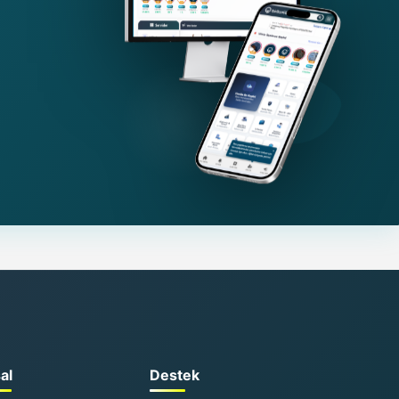
al
Destek