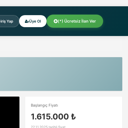
(*) Ücretsiz İlan Ver
iriş Yap
Üye Ol
Başlangıç Fiyatı
1.615.000 ₺
22.11.2025 tarihli fiyat