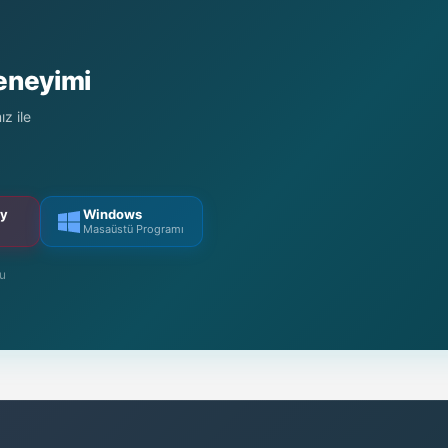
Deneyimi
z ile
ry
Windows
Masaüstü Programı
mu