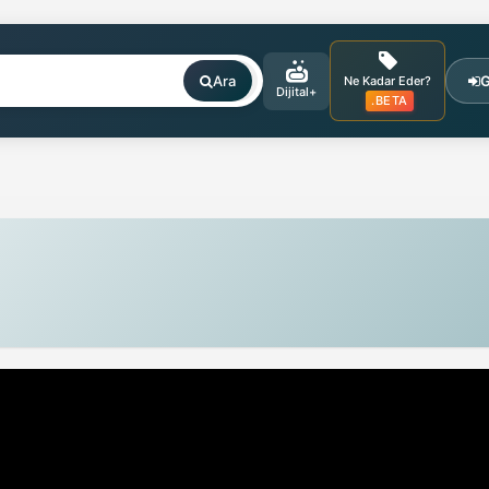
Ara
G
Ne Kadar Eder?
Dijital+
.BETA