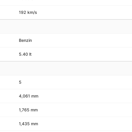
10.80 sn
192 km/s
Benzin
5.40 lt
5
4,061 mm
1,765 mm
1,435 mm