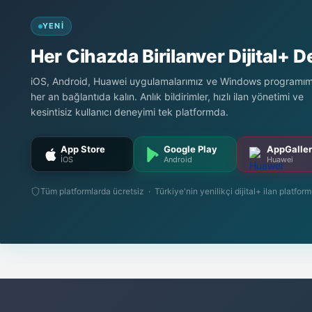
YENI
Her Cihazda Birilanver Dijital+ 
iOS, Android, Huawei uygulamalarımız ve Windows programımı
her an bağlantıda kalın. Anlık bildirimler, hızlı ilan yönetimi ve
kesintisiz kullanıcı deneyimi tek platformda.
App Store
Google Play
AppGalle
İOS
Android
Huawei
Tüm platformlarda ücretsiz · Türkiye'nin yenilikçi dijital+ ilan platfor