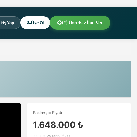
(*) Ücretsiz İlan Ver
iriş Yap
Üye Ol
Başlangıç Fiyatı
1.648.000 ₺
22.11.2025 tarihli fiyat