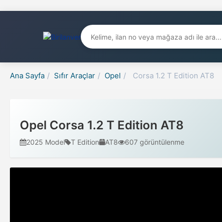
Ana Sayfa
/
Sıfır Araçlar
/
Opel
/
Corsa 1.2 T Edition AT8
Opel Corsa 1.2 T Edition AT8
2025 Model
T Edition
AT8
607 görüntülenme