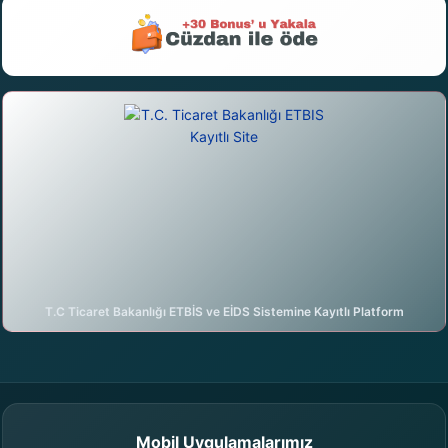
T.C Ticaret Bakanlığı ETBİS ve EİDS Sistemine Kayıtlı Platform
DijiAI ile sohbete başla
birilanver.com Asistanı · Çevrimiçi
Mobil Uygulamalarımız