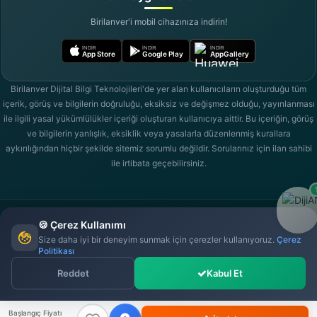
Birilanver'i mobil cihazınıza indirin!
İNDIR
İNDIR
İNDIR
App Store
Google Play
AppGallery
Birilanver Dijital Bilgi Teknolojileri'de yer alan kullanıcıların oluşturduğu tüm
içerik, görüş ve bilgilerin doğruluğu, eksiksiz ve değişmez olduğu, yayınlanması
ile ilgili yasal yükümlülükler içeriği oluşturan kullanıcıya aittir. Bu içeriğin, görüş
ve bilgilerin yanlışlık, eksiklik veya yasalarla düzenlenmiş kurallara
aykırılığından hiçbir şekilde sitemiz sorumlu değildir. Sorularınız için ilan sahibi
ile irtibata geçebilirsiniz.
🍪 Çerez Kullanımı
Size daha iyi bir deneyim sunmak için çerezler kullanıyoruz.
Çerez
Copyright © 2026
Birilanver Dijital Bilgi Teknolojileri
Tüm hakları saklıdır.
birilanver.com AR-GE tarafından geliştirildi.
Politikası
(*) Bireysel ve kurumsal hesaplar için, limitli adetlerde mağaza paket sistemi
Reddet
Kabul Et
Bir İlan Ver Dijital'de.
Başlangıç Fiyatı