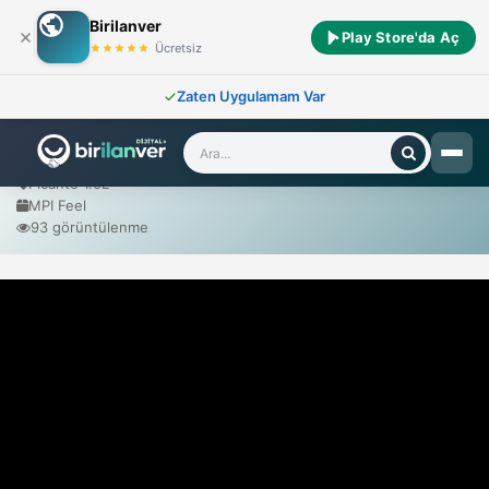
Birilanver
Play Store'da Aç
Ana Sayfa
/
Sıfır Araçlar
/
Kia
/
Picanto 1.0L MPI Feel
Ücretsiz
Zaten Uygulamam Var
Kia Picanto 1.0L MPI Feel
2025 Model
Picanto 1.0L
MPI Feel
93 görüntülenme