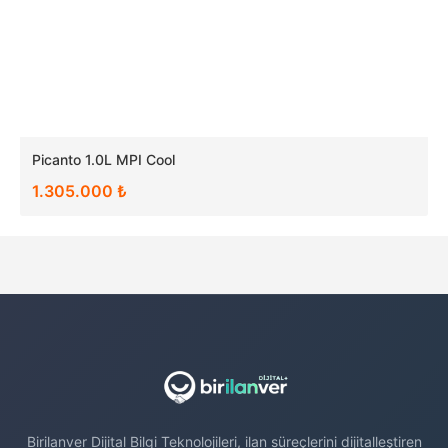
Picanto 1.0L MPI Cool
1.305.000 ₺
Birilanver Dijital Bilgi Teknolojileri, ilan süreçlerini dijitalleştiren