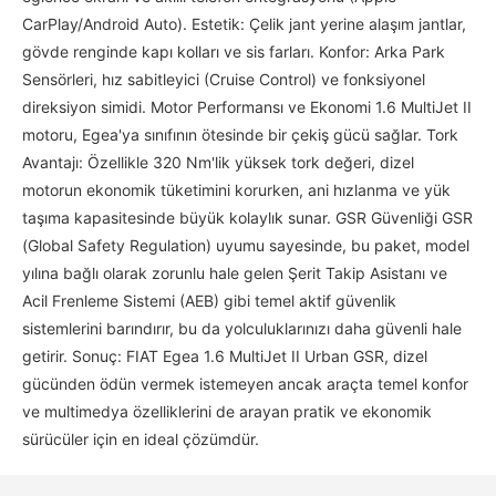
CarPlay/Android Auto). Estetik: Çelik jant yerine alaşım jantlar,
gövde renginde kapı kolları ve sis farları. Konfor: Arka Park
Sensörleri, hız sabitleyici (Cruise Control) ve fonksiyonel
direksiyon simidi. Motor Performansı ve Ekonomi 1.6 MultiJet II
motoru, Egea'ya sınıfının ötesinde bir çekiş gücü sağlar. Tork
Avantajı: Özellikle 320 Nm'lik yüksek tork değeri, dizel
motorun ekonomik tüketimini korurken, ani hızlanma ve yük
taşıma kapasitesinde büyük kolaylık sunar. GSR Güvenliği GSR
(Global Safety Regulation) uyumu sayesinde, bu paket, model
yılına bağlı olarak zorunlu hale gelen Şerit Takip Asistanı ve
Acil Frenleme Sistemi (AEB) gibi temel aktif güvenlik
sistemlerini barındırır, bu da yolculuklarınızı daha güvenli hale
getirir. Sonuç: FIAT Egea 1.6 MultiJet II Urban GSR, dizel
gücünden ödün vermek istemeyen ancak araçta temel konfor
ve multimedya özelliklerini de arayan pratik ve ekonomik
sürücüler için en ideal çözümdür.