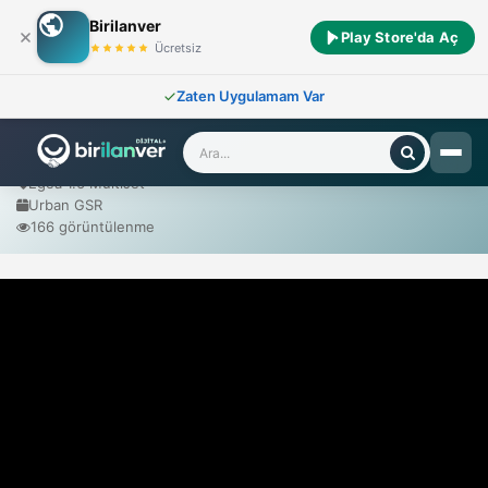
Birilanver
Play Store'da Aç
Ana Sayfa
/
Sıfır Araçlar
/
Fiat
/
Egea 1.6 MultiJet Urban GSR
Ücretsiz
Zaten Uygulamam Var
Fiat Egea 1.6 MultiJet Urban GSR
2025 Model
Egea 1.6 MultiJet
Urban GSR
166 görüntülenme