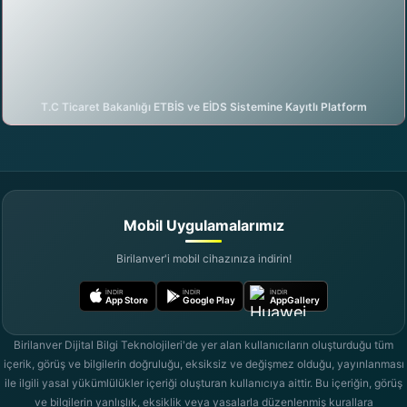
T.C Ticaret Bakanlığı ETBİS ve EİDS Sistemine Kayıtlı Platform
DijiAI ile sohbete başla
birilanver.com Asistanı · Çevrimiçi
Mobil Uygulamalarımız
Birilanver'i mobil cihazınıza indirin!
İNDIR
İNDIR
İNDIR
App Store
Google Play
AppGallery
Birilanver Dijital Bilgi Teknolojileri'de yer alan kullanıcıların oluşturduğu tüm
içerik, görüş ve bilgilerin doğruluğu, eksiksiz ve değişmez olduğu, yayınlanması
ile ilgili yasal yükümlülükler içeriği oluşturan kullanıcıya aittir. Bu içeriğin, görüş
ve bilgilerin yanlışlık, eksiklik veya yasalarla düzenlenmiş kurallara