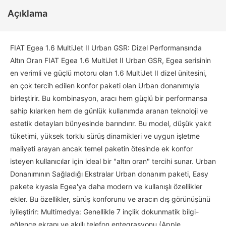
Açıklama
FIAT Egea 1.6 MultiJet II Urban GSR: Dizel Performansında
Altın Oran FIAT Egea 1.6 MultiJet II Urban GSR, Egea serisinin
en verimli ve güçlü motoru olan 1.6 MultiJet II dizel ünitesini,
en çok tercih edilen konfor paketi olan Urban donanımıyla
birleştirir. Bu kombinasyon, aracı hem güçlü bir performansa
sahip kılarken hem de günlük kullanımda aranan teknoloji ve
estetik detayları bünyesinde barındırır. Bu model, düşük yakıt
tüketimi, yüksek torklu sürüş dinamikleri ve uygun işletme
maliyeti arayan ancak temel paketin ötesinde ek konfor
isteyen kullanıcılar için ideal bir "altın oran" tercihi sunar. Urban
Donanımının Sağladığı Ekstralar Urban donanım paketi, Easy
pakete kıyasla Egea'ya daha modern ve kullanışlı özellikler
ekler. Bu özellikler, sürüş konforunu ve aracın dış görünüşünü
iyileştirir: Multimedya: Genellikle 7 inçlik dokunmatik bilgi-
eğlence ekranı ve akıllı telefon entegrasyonu (Apple