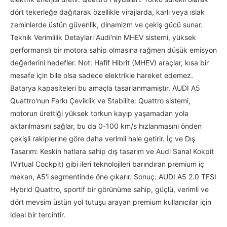
dört tekerleğe dağıtarak özellikle virajlarda, karlı veya ıslak
zeminlerde üstün güvenlik, dinamizm ve çekiş gücü sunar.
Teknik Verimlilik Detayları Audi'nin MHEV sistemi, yüksek
performanslı bir motora sahip olmasına rağmen düşük emisyon
değerlerini hedefler. Not: Hafif Hibrit (MHEV) araçlar, kısa bir
mesafe için bile olsa sadece elektrikle hareket edemez.
Batarya kapasiteleri bu amaçla tasarlanmamıştır. AUDI A5
Quattro'nun Farkı Çeviklik ve Stabilite: Quattro sistemi,
motorun ürettiği yüksek torkun kayıp yaşamadan yola
aktarılmasını sağlar, bu da 0-100 km/s hızlanmasını önden
çekişli rakiplerine göre daha verimli hale getirir. İç ve Dış
Tasarım: Keskin hatlara sahip dış tasarım ve Audi Sanal Kokpit
(Virtual Cockpit) gibi ileri teknolojileri barındıran premium iç
mekan, A5'i segmentinde öne çıkarır. Sonuç: AUDI A5 2.0 TFSI
Hybrid Quattro, sportif bir görünüme sahip, güçlü, verimli ve
dört mevsim üstün yol tutuşu arayan premium kullanıcılar için
ideal bir tercihtir.