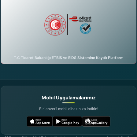
T.C Ticaret Bakanlığı ETBİS ve EİDS Sistemine Kayıtlı Platform
DijiAI ile sohbete başla
birilanver.com Asistanı · Çevrimiçi
Mobil Uygulamalarımız
Birilanver'i mobil cihazınıza indirin!
İNDIR
İNDIR
İNDIR
App Store
Google Play
AppGallery