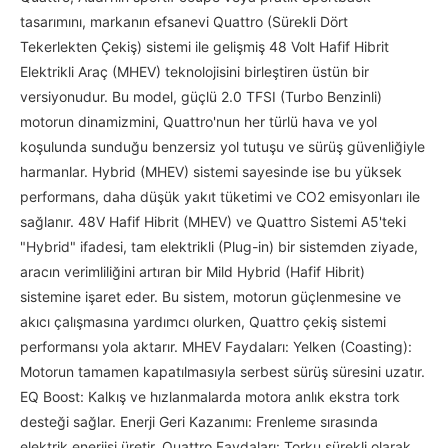
tasarımını, markanın efsanevi Quattro (Sürekli Dört
Tekerlekten Çekiş) sistemi ile gelişmiş 48 Volt Hafif Hibrit
Elektrikli Araç (MHEV) teknolojisini birleştiren üstün bir
versiyonudur. Bu model, güçlü 2.0 TFSI (Turbo Benzinli)
motorun dinamizmini, Quattro'nun her türlü hava ve yol
koşulunda sunduğu benzersiz yol tutuşu ve sürüş güvenliğiyle
harmanlar. Hybrid (MHEV) sistemi sayesinde ise bu yüksek
performans, daha düşük yakıt tüketimi ve CO2 emisyonları ile
sağlanır. 48V Hafif Hibrit (MHEV) ve Quattro Sistemi A5'teki
"Hybrid" ifadesi, tam elektrikli (Plug-in) bir sistemden ziyade,
aracın verimliliğini artıran bir Mild Hybrid (Hafif Hibrit)
sistemine işaret eder. Bu sistem, motorun güçlenmesine ve
akıcı çalışmasına yardımcı olurken, Quattro çekiş sistemi
performansı yola aktarır. MHEV Faydaları: Yelken (Coasting):
Motorun tamamen kapatılmasıyla serbest sürüş süresini uzatır.
EQ Boost: Kalkış ve hızlanmalarda motora anlık ekstra tork
desteği sağlar. Enerji Geri Kazanımı: Frenleme sırasında
elektrik enerjisi üretir. Quattro Faydaları: Torku sürekli olarak