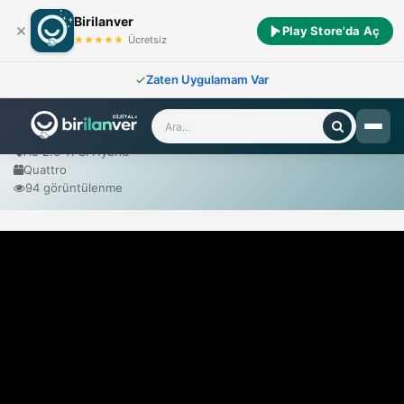
Birilanver
Play Store'da Aç
Ana Sayfa
/
Sıfır Araçlar
/
Audi
/
A5 2.0 TFSI Hybrid Quattro
Ücretsiz
Zaten Uygulamam Var
Audi A5 2.0 TFSI Hybrid Quattro
2025 Model
A5 2.0 TFSI Hybrid
Quattro
94 görüntülenme