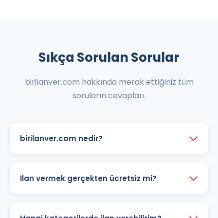
Sıkça Sorulan Sorular
birilanver.com hakkında merak ettiğiniz tüm
soruların cevapları.
birilanver.com nedir?
birilanver.com, Türkiye'nin ücretsiz ilan sitesidir.
Emlak, vasıta, alışveriş, iş ilanları ve daha
İlan vermek gerçekten ücretsiz mi?
birçok kategoride ücretsiz ilan verebilir,
Evet, birilanver.com'da ilan vermek tamamen
aradığınız ürün veya hizmeti kolayca
ücretsizdir. Hiçbir gizli ücret veya komisyon
bulabilirsiniz. Sahibinden ve kurumsal