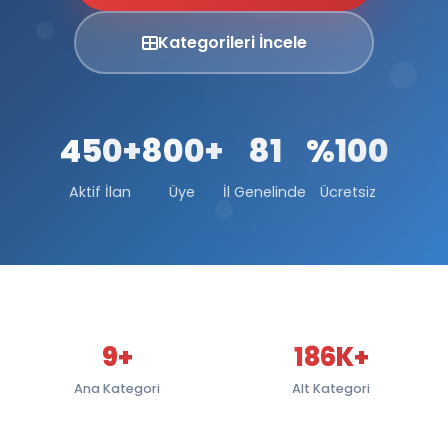
Kategorileri İncele
450+
800+
81
%100
Aktif İlan
Üye
İl Genelinde
Ücretsiz
9+
186K+
Ana Kategori
Alt Kategori