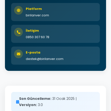
Platform
birilanver.com
İletişim
0850 307 60 78
E-posta
destek@birilanver.com
Son Güncelleme:
31 Ocak 2025 |
Versiyon:
3.0