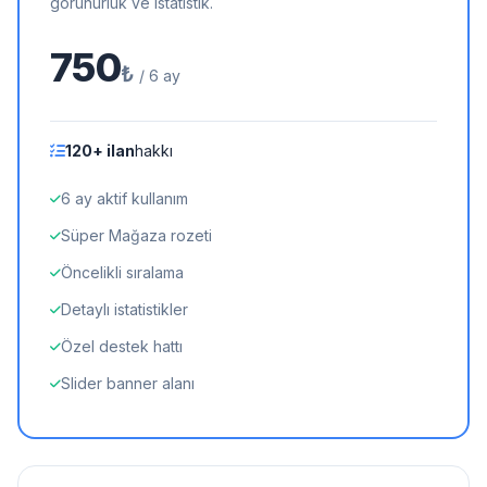
görünürlük ve istatistik.
750
₺
/ 6 ay
120+ ilan
hakkı
6 ay aktif kullanım
Süper Mağaza rozeti
Öncelikli sıralama
Detaylı istatistikler
Özel destek hattı
Slider banner alanı