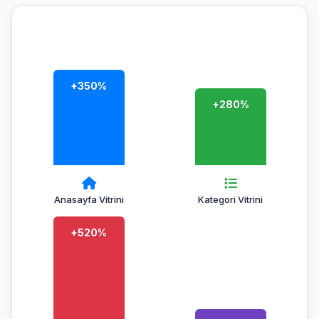
+350%
+280%
Anasayfa Vitrini
Kategori Vitrini
+520%